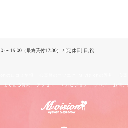
00 〜 19:00（最終受付17:30） / [定休日] 日,祝
ionの口コミ情報
心斎橋のマツエク･M visionの評判
心斎
よくある質問
アクセス
エムビジョン
ブログ
お問い