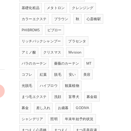
基礎化粧品
メタトロン
クレンジング
カラーエクステ
ブラウン
秋
心斎橋駅
PHIBROWS
ピブロー
リッチパックシャンプー
プラセンタ
アミノ酸
クリスマス
Mvision
バラのカーテン
薔薇のカーテン
MT
コフレ
紅葉
脱毛
安い
美容
光脱毛
ハイブロウ
観葉植物
まつ毛エクステ
洗顔
盲導犬
募金箱
募金
差し入れ
お歳暮
GODIVA
シャンデリア
照明
年末年始予約状況
まつえく心斎橋
まつえく
まつ毛美容液