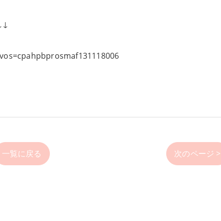
↓↓
4/?vos=cpahpbprosmaf131118006
一覧に戻る
次のページ >