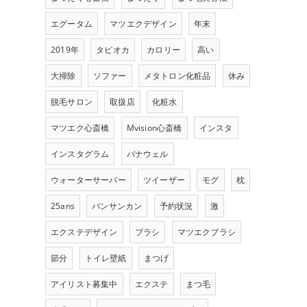
エグータム
マツエクデザイン
年末
2019年
タピオカ
カロリー
高い
大掃除
ソファー
メタトロン化粧品
休み
脱毛サロン
取扱店
化粧水
マツエク心斎橋
Mvision心斎橋
インスタ
インスタグラム
バナウェル
ウォーターサーバー
ツイーザー
モグ
枕
25ans
バンサンカン
予約状況
激
エクステデザイン
ブラシ
マツエクブラシ
節分
トイレ壁紙
まつげ
アイリスト募集中
エクステ
まつ毛