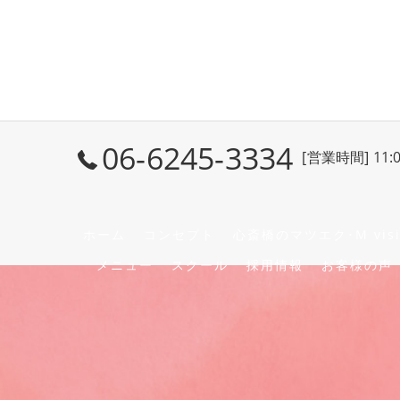
06-6245-3334
[営業時間] 11:
ホーム
コンセプト
心斎橋のマツエク･M vis
メニュー
スクール
採用情報
お客様の声