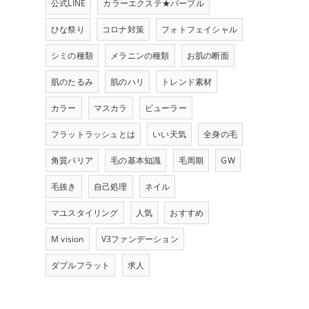
公式LINE
カラーエクステ★パープル
ひな祭り
コロナ対策
フォトフェイシャル
シミの種類
メラニンの種類
お肌の断面
肌のたるみ
肌のハリ
トレンド素材
カラー
マスカラ
ビューラー
フラットラッシュとは
いい天気
全身の毛
角質バリア
毛の基本知識
毛周期
GW
毛抜き
自己処理
ネイル
マユスタイリング
人気
おすすめ
M vision
V3ファンデーション
ダブルフラット
求人