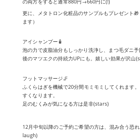
の両方をすると通常880円→660円に(!)
更に、メタトロン化粧品のサンプルもプレゼント🎁
ます）
アイシャンプー🧴
泡の力で皮脂油分もしっかり洗浄し、まつ毛ダニ予
後のマツエクの持続力UPにも。嬉しい効果が沢山(sta
フットマッサージ🦵
ふくらはぎを機械で20分間モミモミしてくれます
すくなります。
足のむくみが気になる方は是非(stars)
12月中旬以降のご予約ご希望の方は、混み合う恐れ
laugh)