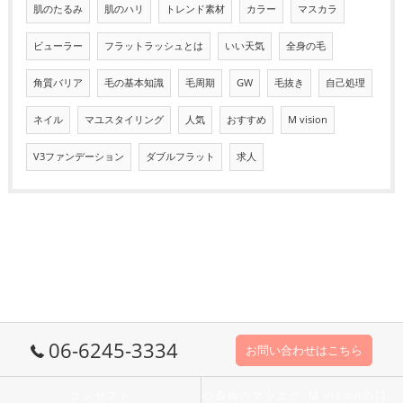
肌のたるみ
肌のハリ
トレンド素材
カラー
マスカラ
ビューラー
フラットラッシュとは
いい天気
全身の毛
角質バリア
毛の基本知識
毛周期
GW
毛抜き
自己処理
ネイル
マユスタイリング
人気
おすすめ
M vision
V3ファンデーション
ダブルフラット
求人
06-6245-3334
お問い合わせはこちら
コンセプト
心斎橋のマツエク･M visionの口コミ情報