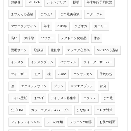
お歳暮
GODIVA
シャンデリア
照明
年末年始予約状況
まつえく心斎橋
まつえく
まつ毛美容液
エグータム
マツエクデザイン
年末
2019年
タピオカ
カロリー
高い
大掃除
ソファー
メタトロン化粧品
休み
脱毛サロン
取扱店
化粧水
マツエク心斎橋
Mvision心斎橋
インスタ
インスタグラム
バナウェル
ウォーターサーバー
ツイーザー
モグ
枕
25ans
バンサンカン
予約状況
激
エクステデザイン
ブラシ
マツエクブラシ
節分
トイレ壁紙
まつげ
アイリスト募集中
エクステ
まつ毛
公式LINE
カラーエクステ★パープル
ひな祭り
コロナ対策
フォトフェイシャル
シミの種類
メラニンの種類
お肌の断面