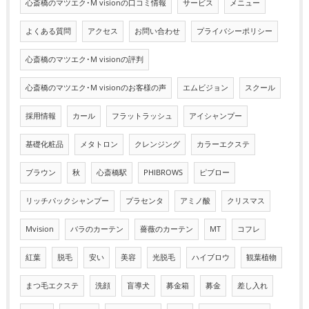
心斎橋のマツエク･M visionの口コミ情報
サービス
メニュー
よくある質問
アクセス
お問い合わせ
プライバシーポリシー
心斎橋のマツエク･M visionの評判
心斎橋のマツエク･M visionのお客様の声
エムビジョン
スクール
採用情報
カール
フラットラッシュ
アイシャンプー
基礎化粧品
メタトロン
クレンジング
カラーエクステ
ブラウン
秋
心斎橋駅
PHIBROWS
ピブロー
リッチパックシャンプー
プラセンタ
アミノ酸
クリスマス
Mvision
バラのカーテン
薔薇のカーテン
MT
コフレ
紅葉
脱毛
安い
美容
光脱毛
ハイブロウ
観葉植物
まつ毛エクステ
洗顔
盲導犬
募金箱
募金
差し入れ