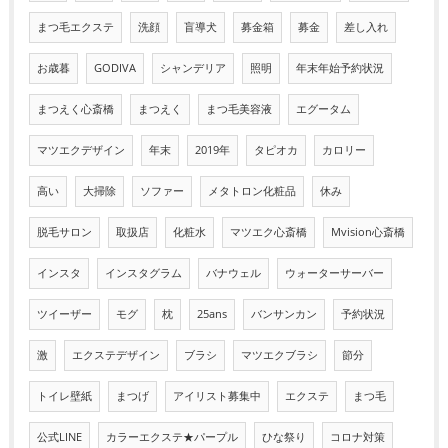
まつ毛エクステ
洗顔
盲導犬
募金箱
募金
差し入れ
お歳暮
GODIVA
シャンデリア
照明
年末年始予約状況
まつえく心斎橋
まつえく
まつ毛美容液
エグータム
マツエクデザイン
年末
2019年
タピオカ
カロリー
高い
大掃除
ソファー
メタトロン化粧品
休み
脱毛サロン
取扱店
化粧水
マツエク心斎橋
Mvision心斎橋
インスタ
インスタグラム
バナウェル
ウォーターサーバー
ツイーザー
モグ
枕
25ans
バンサンカン
予約状況
激
エクステデザイン
ブラシ
マツエクブラシ
節分
トイレ壁紙
まつげ
アイリスト募集中
エクステ
まつ毛
公式LINE
カラーエクステ★パープル
ひな祭り
コロナ対策