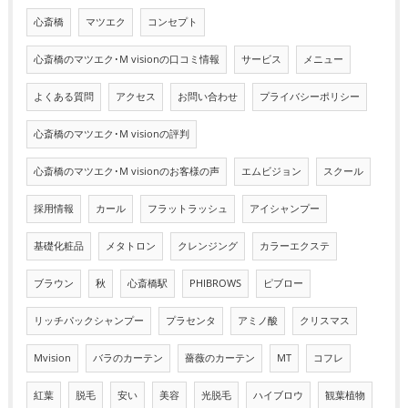
心斎橋
マツエク
コンセプト
心斎橋のマツエク･M visionの口コミ情報
サービス
メニュー
よくある質問
アクセス
お問い合わせ
プライバシーポリシー
心斎橋のマツエク･M visionの評判
心斎橋のマツエク･M visionのお客様の声
エムビジョン
スクール
採用情報
カール
フラットラッシュ
アイシャンプー
基礎化粧品
メタトロン
クレンジング
カラーエクステ
ブラウン
秋
心斎橋駅
PHIBROWS
ピブロー
リッチパックシャンプー
プラセンタ
アミノ酸
クリスマス
Mvision
バラのカーテン
薔薇のカーテン
MT
コフレ
紅葉
脱毛
安い
美容
光脱毛
ハイブロウ
観葉植物