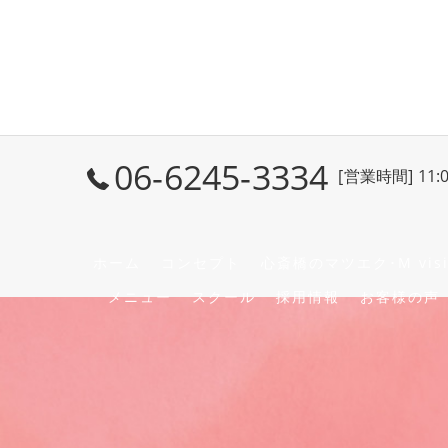
06-6245-3334
[営業時間] 11:
ホーム
コンセプト
心斎橋のマツエク･M vis
メニュー
スクール
採用情報
お客様の声