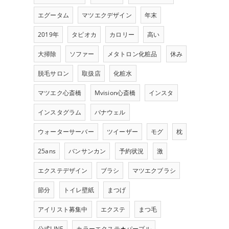
エグータム
マツエクデザイン
年末
2019年
タピオカ
カロリー
高い
大掃除
ソファー
メタトロン化粧品
休み
脱毛サロン
取扱店
化粧水
マツエク心斎橋
Mvision心斎橋
インスタ
インスタグラム
バナウェル
ウォーターサーバー
ツイーザー
モグ
枕
25ans
バンサンカン
予約状況
激
エクステデザイン
ブラシ
マツエクブラシ
節分
トイレ壁紙
まつげ
アイリスト募集中
エクステ
まつ毛
公式LINE
カラーエクステ★パープル