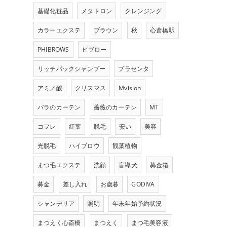
基礎化粧品
メタトロン
クレンジング
カラーエクステ
ブラウン
秋
心斎橋駅
PHIBROWS
ピブロー
リッチパックシャンプー
プラセンタ
アミノ酸
クリスマス
Mvision
バラのカーテン
薔薇のカーテン
MT
コフレ
紅葉
脱毛
安い
美容
光脱毛
ハイブロウ
観葉植物
まつ毛エクステ
洗顔
盲導犬
募金箱
募金
差し入れ
お歳暮
GODIVA
シャンデリア
照明
年末年始予約状況
まつえく心斎橋
まつえく
まつ毛美容液