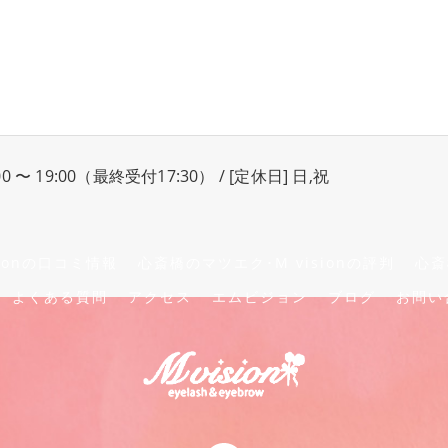
00 〜 19:00（最終受付17:30） / [定休日] 日,祝
ionの口コミ情報
心斎橋のマツエク･M visionの評判
心斎
よくある質問
アクセス
エムビジョン
ブログ
お問い