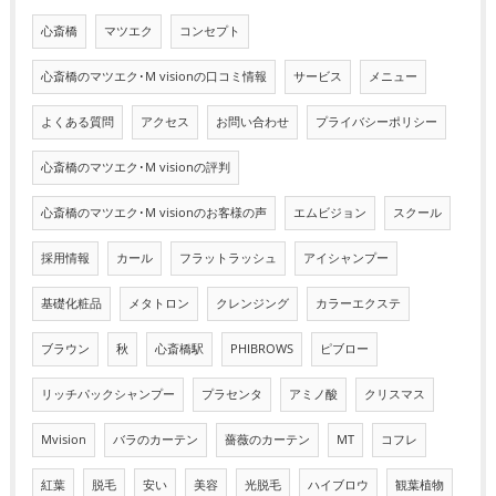
心斎橋
マツエク
コンセプト
心斎橋のマツエク･M visionの口コミ情報
サービス
メニュー
よくある質問
アクセス
お問い合わせ
プライバシーポリシー
心斎橋のマツエク･M visionの評判
心斎橋のマツエク･M visionのお客様の声
エムビジョン
スクール
採用情報
カール
フラットラッシュ
アイシャンプー
基礎化粧品
メタトロン
クレンジング
カラーエクステ
ブラウン
秋
心斎橋駅
PHIBROWS
ピブロー
リッチパックシャンプー
プラセンタ
アミノ酸
クリスマス
Mvision
バラのカーテン
薔薇のカーテン
MT
コフレ
紅葉
脱毛
安い
美容
光脱毛
ハイブロウ
観葉植物