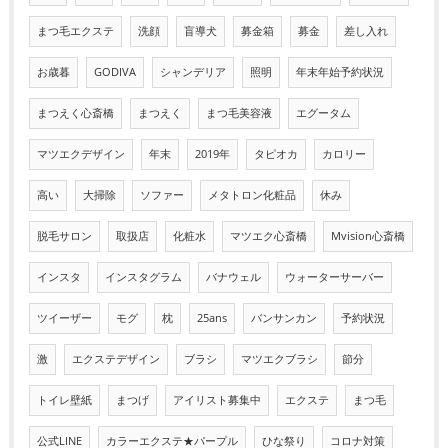
まつ毛エクステ
洗顔
盲導犬
募金箱
募金
差し入れ
お歳暮
GODIVA
シャンデリア
照明
年末年始予約状況
まつえく心斎橋
まつえく
まつ毛美容液
エグータム
マツエクデザイン
年末
2019年
タピオカ
カロリー
高い
大掃除
ソファー
メタトロン化粧品
休み
脱毛サロン
取扱店
化粧水
マツエク心斎橋
Mvision心斎橋
インスタ
インスタグラム
バナウェル
ウォーターサーバー
ツイーザー
モグ
枕
25ans
バンサンカン
予約状況
激
エクステデザイン
ブラシ
マツエクブラシ
節分
トイレ壁紙
まつげ
アイリスト募集中
エクステ
まつ毛
公式LINE
カラーエクステ★パープル
ひな祭り
コロナ対策