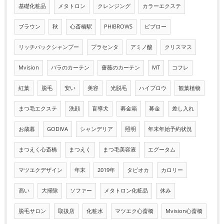
基礎化粧品
メタトロン
クレンジング
カラーエクステ
ブラウン
秋
心斎橋駅
PHIBROWS
ピブロー
リッチパックシャンプー
プラセンタ
アミノ酸
クリスマス
Mvision
バラのカーテン
薔薇のカーテン
MT
コフレ
紅葉
脱毛
安い
美容
光脱毛
ハイブロウ
観葉植物
まつ毛エクステ
洗顔
盲導犬
募金箱
募金
差し入れ
お歳暮
GODIVA
シャンデリア
照明
年末年始予約状況
まつえく心斎橋
まつえく
まつ毛美容液
エグータム
マツエクデザイン
年末
2019年
タピオカ
カロリー
高い
大掃除
ソファー
メタトロン化粧品
休み
脱毛サロン
取扱店
化粧水
マツエク心斎橋
Mvision心斎橋