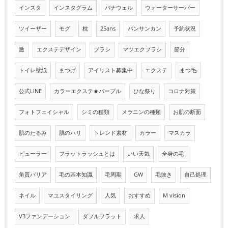
インスタ
インスタグラム
バナウェル
ウォーターサーバー
ツイーザー
モグ
枕
25ans
バンサンカン
予約状況
激
エクステデザイン
ブラシ
マツエクブラシ
節分
トイレ壁紙
まつげ
アイリスト募集中
エクステ
まつ毛
公式LINE
カラーエクステ★パープル
ひな祭り
コロナ対策
フォトフェイシャル
シミの種類
メラニンの種類
お肌の断面
肌のたるみ
肌のハリ
トレンド素材
カラー
マスカラ
ビューラー
フラットラッシュとは
いい天気
全身の毛
角質バリア
毛の基本知識
毛周期
GW
毛抜き
自己処理
ネイル
マユスタイリング
人気
おすすめ
M vision
V3ファンデーション
ダブルフラット
求人