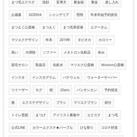
まつ毛エクステ
洗顔
盲導犬
募金箱
募金
差し入れ
お歳暮
GODIVA
シャンデリア
照明
年末年始予約状況
まつえく心斎橋
まつえく
まつ毛美容液
エグータム
マツエクデザイン
年末
2019年
タピオカ
カロリー
高い
大掃除
ソファー
メタトロン化粧品
休み
脱毛サロン
取扱店
化粧水
マツエク心斎橋
Mvision心斎橋
インスタ
インスタグラム
バナウェル
ウォーターサーバー
ツイーザー
モグ
枕
25ans
バンサンカン
予約状況
激
エクステデザイン
ブラシ
マツエクブラシ
節分
トイレ壁紙
まつげ
アイリスト募集中
エクステ
まつ毛
公式LINE
カラーエクステ★パープル
ひな祭り
コロナ対策