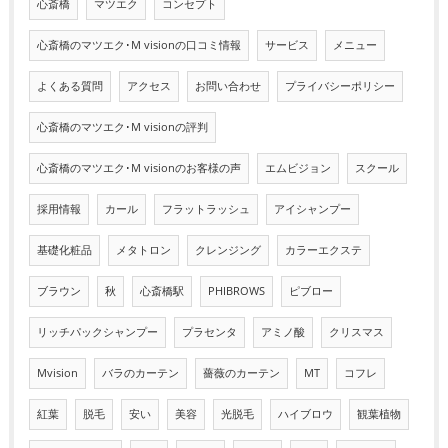
心斎橋
マツエク
コンセプト
心斎橋のマツエク･M visionの口コミ情報
サービス
メニュー
よくある質問
アクセス
お問い合わせ
プライバシーポリシー
心斎橋のマツエク･M visionの評判
心斎橋のマツエク･M visionのお客様の声
エムビジョン
スクール
採用情報
カール
フラットラッシュ
アイシャンプー
基礎化粧品
メタトロン
クレンジング
カラーエクステ
ブラウン
秋
心斎橋駅
PHIBROWS
ピブロー
リッチパックシャンプー
プラセンタ
アミノ酸
クリスマス
Mvision
バラのカーテン
薔薇のカーテン
MT
コフレ
紅葉
脱毛
安い
美容
光脱毛
ハイブロウ
観葉植物