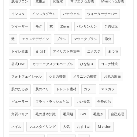
脱毛サロン
取扱店
化粧水
マツエク心斎橋
Mvision心斎橋
インスタ
インスタグラム
バナウェル
ウォーターサーバー
ツイーザー
モグ
枕
25ans
バンサンカン
予約状況
激
エクステデザイン
ブラシ
マツエクブラシ
節分
トイレ壁紙
まつげ
アイリスト募集中
エクステ
まつ毛
公式LINE
カラーエクステ★パープル
ひな祭り
コロナ対策
フォトフェイシャル
シミの種類
メラニンの種類
お肌の断面
肌のたるみ
肌のハリ
トレンド素材
カラー
マスカラ
ビューラー
フラットラッシュとは
いい天気
全身の毛
角質バリア
毛の基本知識
毛周期
GW
毛抜き
自己処理
ネイル
マユスタイリング
人気
おすすめ
M vision