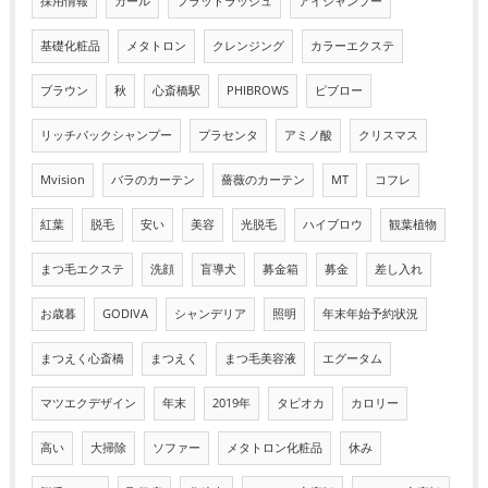
採用情報
カール
フラットラッシュ
アイシャンプー
基礎化粧品
メタトロン
クレンジング
カラーエクステ
ブラウン
秋
心斎橋駅
PHIBROWS
ピブロー
リッチパックシャンプー
プラセンタ
アミノ酸
クリスマス
Mvision
バラのカーテン
薔薇のカーテン
MT
コフレ
紅葉
脱毛
安い
美容
光脱毛
ハイブロウ
観葉植物
まつ毛エクステ
洗顔
盲導犬
募金箱
募金
差し入れ
お歳暮
GODIVA
シャンデリア
照明
年末年始予約状況
まつえく心斎橋
まつえく
まつ毛美容液
エグータム
マツエクデザイン
年末
2019年
タピオカ
カロリー
高い
大掃除
ソファー
メタトロン化粧品
休み