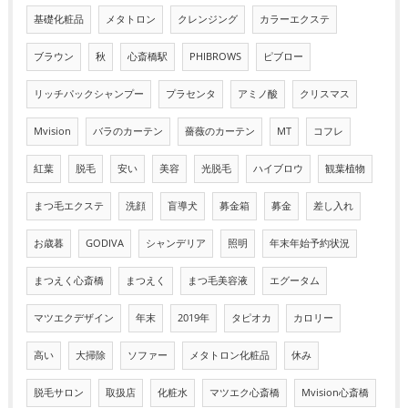
基礎化粧品
メタトロン
クレンジング
カラーエクステ
ブラウン
秋
心斎橋駅
PHIBROWS
ピブロー
リッチパックシャンプー
プラセンタ
アミノ酸
クリスマス
Mvision
バラのカーテン
薔薇のカーテン
MT
コフレ
紅葉
脱毛
安い
美容
光脱毛
ハイブロウ
観葉植物
まつ毛エクステ
洗顔
盲導犬
募金箱
募金
差し入れ
お歳暮
GODIVA
シャンデリア
照明
年末年始予約状況
まつえく心斎橋
まつえく
まつ毛美容液
エグータム
マツエクデザイン
年末
2019年
タピオカ
カロリー
高い
大掃除
ソファー
メタトロン化粧品
休み
脱毛サロン
取扱店
化粧水
マツエク心斎橋
Mvision心斎橋