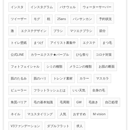
インスタ
インスタグラム
バナウェル
ウォーターサーバー
ツイーザー
モグ
枕
25ans
バンサンカン
予約状況
激
エクステデザイン
ブラシ
マツエクブラシ
節分
トイレ壁紙
まつげ
アイリスト募集中
エクステ
まつ毛
公式LINE
カラーエクステ★パープル
ひな祭り
コロナ対策
フォトフェイシャル
シミの種類
メラニンの種類
お肌の断面
肌のたるみ
肌のハリ
トレンド素材
カラー
マスカラ
ビューラー
フラットラッシュとは
いい天気
全身の毛
角質バリア
毛の基本知識
毛周期
GW
毛抜き
自己処理
ネイル
マユスタイリング
人気
おすすめ
M vision
V3ファンデーション
ダブルフラット
求人