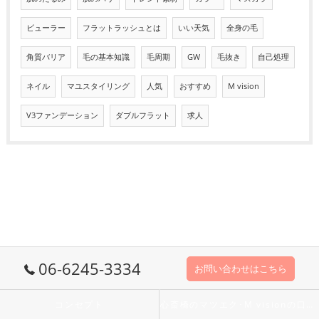
ビューラー
フラットラッシュとは
いい天気
全身の毛
角質バリア
毛の基本知識
毛周期
GW
毛抜き
自己処理
ネイル
マユスタイリング
人気
おすすめ
M vision
V3ファンデーション
ダブルフラット
求人
06-6245-3334
お問い合わせはこちら
コンセプト
心斎橋のマツエク･M visionの口コミ情報