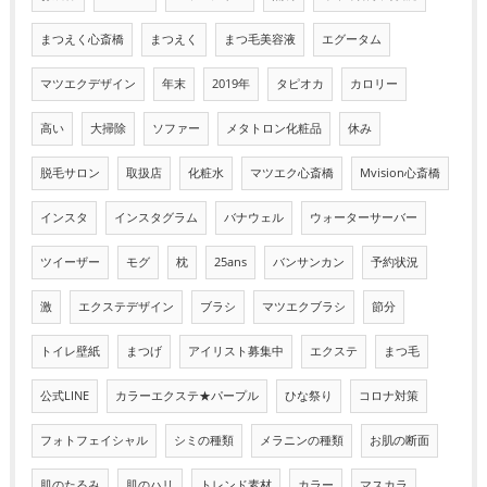
まつえく心斎橋
まつえく
まつ毛美容液
エグータム
マツエクデザイン
年末
2019年
タピオカ
カロリー
高い
大掃除
ソファー
メタトロン化粧品
休み
脱毛サロン
取扱店
化粧水
マツエク心斎橋
Mvision心斎橋
インスタ
インスタグラム
バナウェル
ウォーターサーバー
ツイーザー
モグ
枕
25ans
バンサンカン
予約状況
激
エクステデザイン
ブラシ
マツエクブラシ
節分
トイレ壁紙
まつげ
アイリスト募集中
エクステ
まつ毛
公式LINE
カラーエクステ★パープル
ひな祭り
コロナ対策
フォトフェイシャル
シミの種類
メラニンの種類
お肌の断面
肌のたるみ
肌のハリ
トレンド素材
カラー
マスカラ