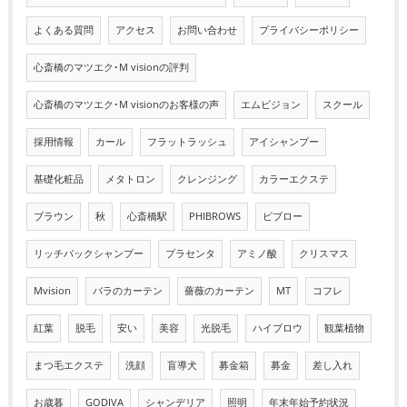
よくある質問
アクセス
お問い合わせ
プライバシーポリシー
心斎橋のマツエク･M visionの評判
心斎橋のマツエク･M visionのお客様の声
エムビジョン
スクール
採用情報
カール
フラットラッシュ
アイシャンプー
基礎化粧品
メタトロン
クレンジング
カラーエクステ
ブラウン
秋
心斎橋駅
PHIBROWS
ピブロー
リッチパックシャンプー
プラセンタ
アミノ酸
クリスマス
Mvision
バラのカーテン
薔薇のカーテン
MT
コフレ
紅葉
脱毛
安い
美容
光脱毛
ハイブロウ
観葉植物
まつ毛エクステ
洗顔
盲導犬
募金箱
募金
差し入れ
お歳暮
GODIVA
シャンデリア
照明
年末年始予約状況